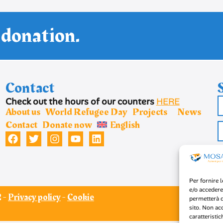
 donation.
Contact
Check out the hours of our counters
HERE
About us
World Refugee Day
Projects
News
Contact
Donate now
English
Per fornire 
e/o accedere
 -
Privacy policy
-
Cookie
permetterà d
sito. Non ac
caratteristic